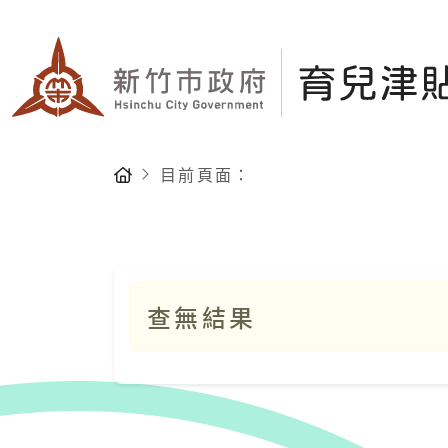
跳至中央內容
育兒津貼加碼補助平
:::
首頁
目前頁面：
查無結果